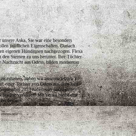
r unsere Aska. Sie war eine besonders
ollen jagdlichen Eigenschaften. Danach
ren eigenen Hündinnen nachgezogen. Flexa
 den Sternen zu uns herunter. Ihre Töchter
e Nachzucht aus Odess, bilden momentan
zu erhalten, haben wir unseren letzten Y-
f, einer Tochter von Odess aus dem Jahr
te September 2023 haben vier putzmuntere
tstätte verlassen. Mit Yenka bleibt eine
ter bei uns.