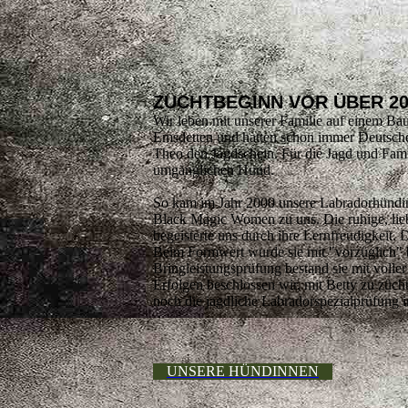
ZUCHTBEGINN VOR ÜBER 2
Wir leben mit unserer Familie auf einem Ba
Emsdetten und hatten schon immer Deutsch
Theo den Jagdschein. Für die Jagd und Fami
umgänglichen Hund.
So kam im Jahr 2000 unsere Labradorhünd
Black Magic Women zu uns. Die ruhige, li
begeisterte uns durch ihre Lernfreudigkeit.
Beim Formwert wurde sie mit "vorzüglich" b
Bringleistungsprüfung bestand sie mit voller
Erfolgen beschlossen wir, mit Betty zu züch
noch die jagdliche Labradorspezialprüfung
UNSERE HÜNDINNEN