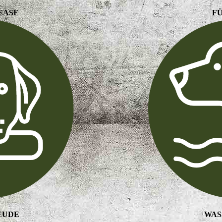
EASE
F
EUDE
WAS