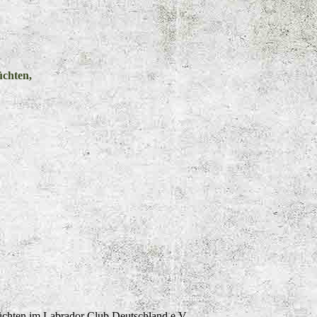
üchten,
üchten im Labrador Club Deutschland e.V.