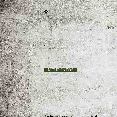
„Wir b
MEHR INFOS
Zwinger:
Vom Fallenbergs-Hof,