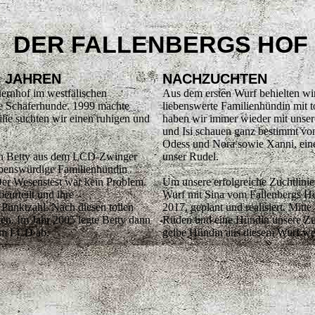
DER FALLENBERGS HOF
0 JAHREN
NACHZUCHTEN
uernhof im westfälischen
Aus dem ersten Wurf behielten wi
e Schäferhunde. 1999 machte
liebenswerte Familienhündin mit t
lie suchten wir einen ruhigen und
haben wir immer wieder mit unse
und Isi schauen ganz bestimmt von
Odess und Nora sowie Xanni, ein
in Betty aus dem LCD-Zwinger
unser Rudel.
ebenswürdige Familienhündin
 Der Wesenstest war kein Problem.
Um unsere erfolgreiche Zuchtlinie 
eurteilt und ihre
Wurf mit Sina vom Fallenbergs Ho
 Punktzahl. Nach diesen tollen
2017, geplant und realisiert. Mit
ten. Im Jahr 2005 legte Betty dann
Rüden und eine Hündin unsere Zuch
 im LCD ab.
gelbe Hündin aus diesem Wurf wei